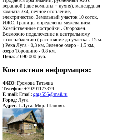
Продается дом зимний, рубленный 9х6 с
верандой ( две комнаты + кухня), мансардная
комната 3х4, печное отопление,
электричество. Земельный участок 10 соток,
ИЖС. Границы определены межеванием.
Хозяйственные постройки . Огорожен.
Возможно подключение к центральному
газоснабжению ( расстояние до участка - 15 м.
) Река Луга - 0,3 км, Зеленое озеро - 1,5 км.,
озеро Торошино - 0,8 км.
Цена
:
2 690 000 руб.
Контактная информация:
ФИО
: Громова Татьяна
Телефон
: +79291173379
E-mail
: Email:
gtga555@mail.ru
Город
: Луга
Адрес
: Г.Луга. Мкр. Шалово.