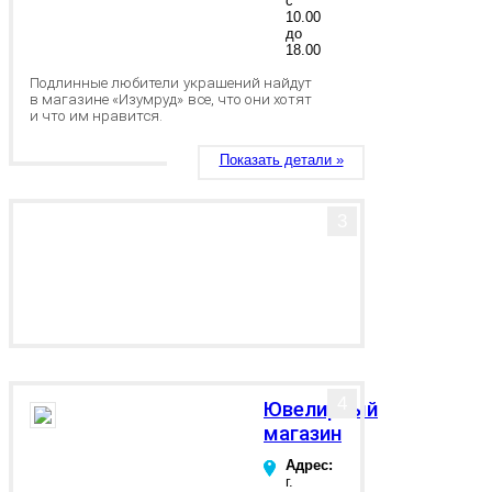
с
10.00
до
18.00
Подлинные любители украшений найдут
в магазине «Изумруд» все, что они хотят
и что им нравится.
Показать детали »
3
4
Ювелирный
магазин
Адрес:
г.