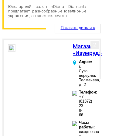
Ювелирный салон «Diana Diamant»
предлагает разнообразные ювелирные
украшения, а так же их ремонт.
Показать детали »
2
Магазин
«Изумруд»
Адрес:
г.
Луга,
переулок
Толмачева,
д. 2
Телефон:
+7
(81372)
23-
8-
66
Часы
работы:
ежедневно