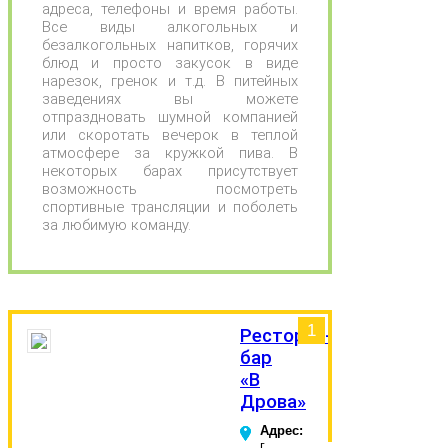
адреса, телефоны и время работы.
Все виды алкогольных и
безалкогольных напитков, горячих
блюд и просто закусок в виде
нарезок, гренок и т.д. В питейных
заведениях вы можете
отпраздновать шумной компанией
или скоротать вечерок в теплой
атмосфере за кружкой пива. В
некоторых барах присутствует
возможность посмотреть
спортивные трансляции и поболеть
за любимую команду.
1
Ресторан-
бар
«В
Дрова»
Адрес:
г.