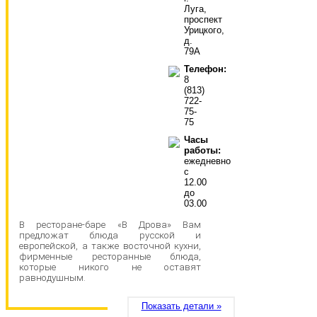
Луга,
проспект
Урицкого,
д.
79А
Телефон:
8
(813)
722-
75-
75
Часы
работы:
ежедневно
с
12.00
до
03.00
В ресторане-баре «В Дрова» Вам
предложат блюда русской и
европейской, а также восточной кухни,
фирменные ресторанные блюда,
которые никого не оставят
равнодушным.
Показать детали »