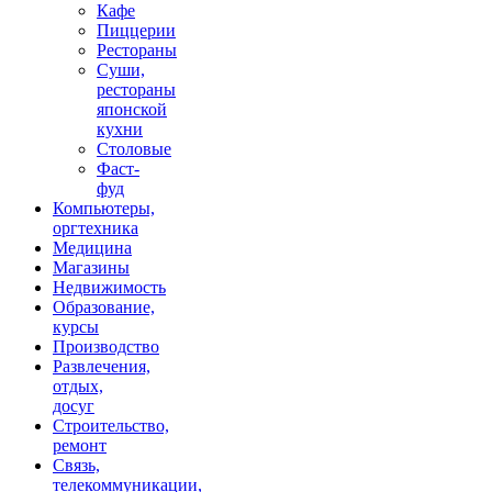
Кафе
Пиццерии
Рестораны
Суши,
рестораны
японской
кухни
Столовые
Фаст-
фуд
Компьютеры,
оргтехника
Медицина
Магазины
Недвижимость
Образование,
курсы
Производство
Развлечения,
отдых,
досуг
Строительство,
ремонт
Связь,
телекоммуникации,