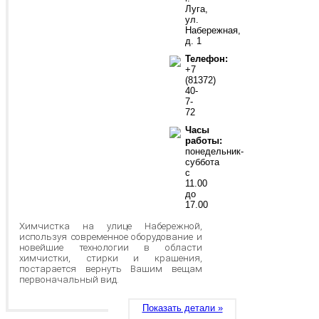
Луга,
ул.
Набережная,
д. 1
Телефон:
+7
(81372)
40-
7-
72
Часы
работы:
понедельник-
суббота
с
11.00
до
17.00
Химчистка на улице Набережной,
используя современное оборудование и
новейшие технологии в области
химчистки, стирки и крашения,
постарается вернуть Вашим вещам
первоначальный вид.
Показать детали »