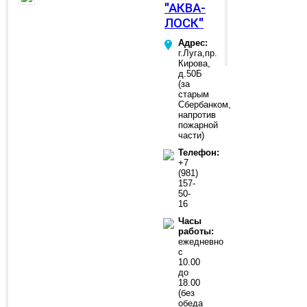
"АКВА-
ЛОСК"
Адрес:
г.Луга,пр.
Кирова,
д.50Б
(за
старым
Сбербанком,
напротив
пожарной
части)
Телефон:
+7
(981)
157-
50-
16
Часы
работы:
ежедневно
с
10.00
до
18.00
(без
обеда