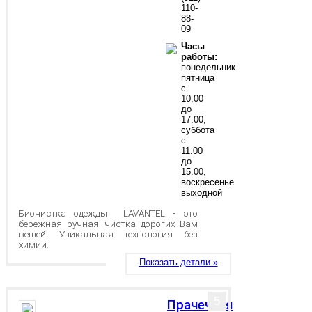
110-
88-
09
Часы
работы:
понедельник-
пятница
с
10.00
до
17.00,
суббота
с
11.00
до
15.00,
воскресенье
выходной
Биочистка одежды LAVANTEL - это
бережная ручная чистка дорогих Вам
вещей. Уникальная технология без
химии.
Показать детали »
5
Прачечная