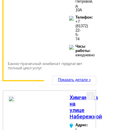
Петровой,
д.
10А
Телефон:
+7
(81372)
22-
5-
74
Часы
работы:
ежедневно
Банно-прачечный комбинат предлагает
полный цикл услуг.
Показать детали »
2
Химчистка
на
улице
Набережной
Адрес:
г.