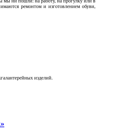
ы мы ни пошли: на работу, на прогулку или в
нимаются ремонтом и изготовлением обуви,
жгалантерейных изделий.
к»